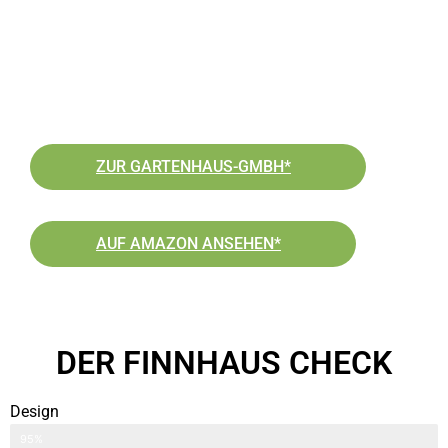
ZUR GARTENHAUS-GMBH*
AUF AMAZON ANSEHEN*
DER FINNHAUS CHECK
Design
modern und zeitgemäß
95%