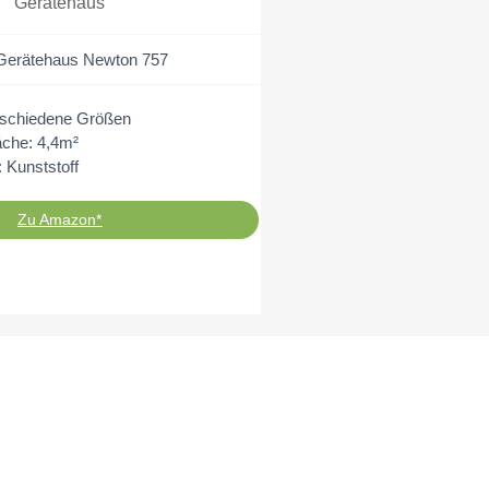
Gerätehaus
Gerätehaus Newton 757
rschiedene Größen
äche: 4,4m²
: Kunststoff
Zu Amazon*