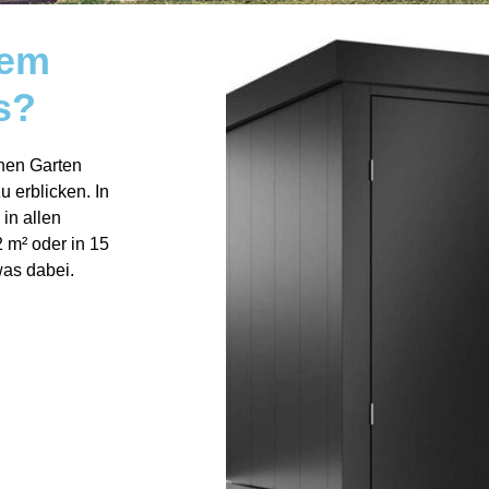
dem
s?
nen Garten
 erblicken. In
in allen
2 m² oder in 15
was dabei.