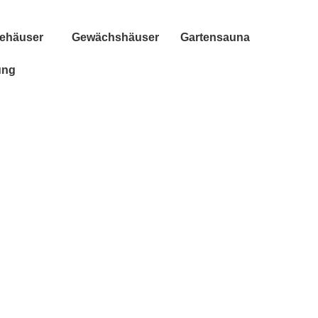
tehäuser
Gewächshäuser
Gartensauna
ung