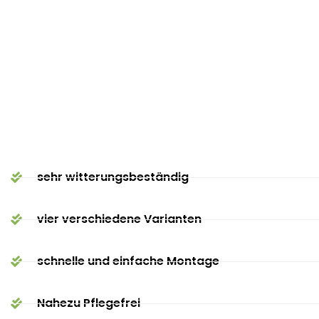
Fenster
sehr witterungsbeständig
vier verschiedene Varianten
schnelle und einfache Montage
Nahezu Pflegefrei